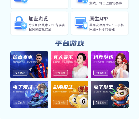
团队配合，将比赛推向高潮，同时也激励着年轻球员
朝着更高目标努力。这样的表现使他成为本周最佳候
选人之一。
2、各自球队战绩分析
除了个人表现外，各支球队近期战绩也是评选的重要
依据。例如，小卡所在的球队最近状态回暖，接连赢
得几场关键比赛，提升了整体士气。这种积极向上的
氛围无疑为他的个人表现增添了动力，使他更加渴望
争夺荣誉。
布克效力的球队同样迎来了连胜佳境，他们依靠出色
团队合作，在多个位置上都有球员站出来贡献力量。
这让布克可以更加专注于进攻，同时也减轻了他的压
力，使得他的发挥更加游刃有余。