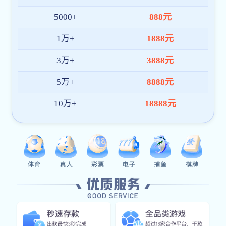
1、提名球员的精彩表现
在本周最佳提名中，小卡以其全面的技术特点再度吸
引了大家的目光。他不仅在进攻端展现出了卓越的得
分能力，还在防守端为球队提供了强有力的支持。他
常常能够通过个人能力改变比赛局势，帮助球队在关
键时刻逆转劣势。
布克同样不容小觑，他在场上的表现一如既往地稳
定。在比赛中，他凭借精准的投篮和灵活的突破，不
断撕扯对方防线，为队友创造机会。尤其是在与强队
对阵时，布克总能发挥出超乎寻常的水平，成为球队
获胜的重要因素。
库里的得分能力毋庸置疑，这位超级射手本周再次刷
新了自己的三分纪录，让人惊叹。他凭借个人技术与