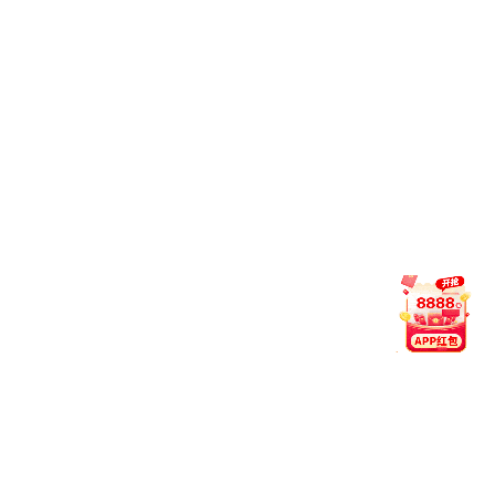
誉逐步得到更多赞助商青睐，从而实现职业生涯更大
的飞跃。因此，对于每一位参赛者来说，这是一种不
可忽视的重要标志。
同时，通过评选结果，可以反映出整个联盟内不同风
格与实力派之间竞争态势。随着新老交替不断加剧，
每一轮评选都呈现出不同层次与变化，使得整个赛季
充满悬念，也吸引着越来越多观众目光投向这项运
动。
4、未来发展趋势探讨
展望未来，我们看到本赛季NBA竞争愈发白热化，各
支队伍都在为了季后赛席位而全力以赴。这使得每一
场比赛都变得异常重要，也令周最佳评选更加引人关
注。预计后续将会有更多明星级别球员出现滑坡或崛