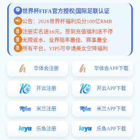
让体育更贴近你
乐鱼在线最新官网 APP 以用户体验为核心，支持乐鱼在线最
新官网 - 乐鱼(中国)项目，构建实时互动生态。涵盖热门赛事
与数据流，为每一位体育爱好者提供个性化信息服务。
多平台兼容
社群互动
iOS / Android / Web
关注、评论、参与话题
App Store
Google Play