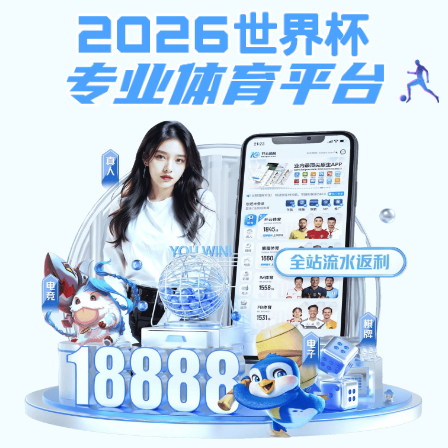
注册入口
极速响应