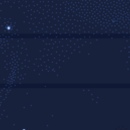
荐马龙执教杨瀚森期待他能像约基奇
2026-06-22 19:01
58 次阅读
首页
/
体育快讯
马龙执教杨瀚森，期待他能像约基奇一样成长”这一主题展开。
待，接着分析了马龙作为教练的优势，以及杨瀚森的潜力和发展
涯中的成功经验，最后总结了这次推荐的重要性及其对中国篮球