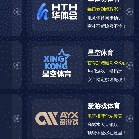
一样成长
文章首先简要介绍了徐静
空间。此外，文章还探
未来发展的积极影响。