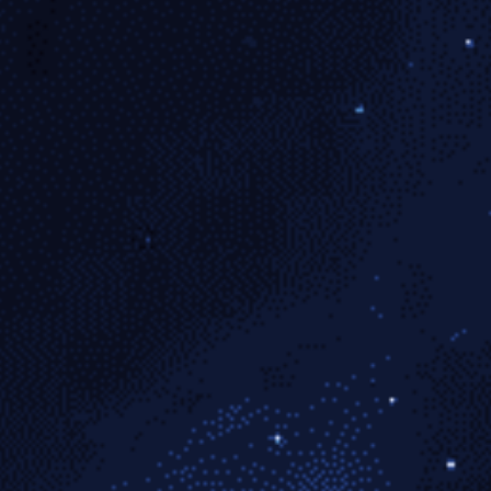
目前，杨瀚森正在经
需要面对来自各方压
练显得尤为关键，可
如果得到马龙这样的
也能增强他的比赛理
4、约基奇
提到成长道路上的榜样
受到关注。从早期默
来说，这正是一个激
约基奇之所以能够取
形成今天灵活多样且
人来说都是值得借鉴