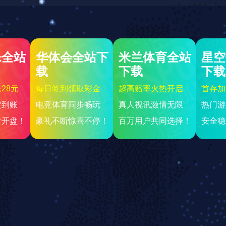
秀教练的重要性和年轻球员成长所需的支持与指导。
的推荐背景
响力的篮球评论员和前职业运动员，她的每一次发声都备受关注
，更具备成为优秀教练的潜质。这种推荐并不是凭空而来，而是
国际赛场上的表现引起了广泛讨论。随着年轻球员如杨瀚森逐渐
教练来引导他们的发展。徐静雨对此表示强烈支持，希望通过马
竞争。
动员之间的关系至关重要。良好的沟通与理解可以帮助年轻球员
这样的能力。他自己在职业生涯中积累了丰富的经验，这也让他
为教练的优势