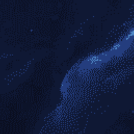
历职业生涯的重要时期，这是他从青年队向职业队过渡的重要阶
力，包括自身技术上的短板以及外部竞争带来的挑战。因此，一
以帮助他克服这些困难。
导师进行系统性的训练，杨瀚森无疑会获得巨大的飞跃。不仅可
解力，使其在未来能够更自信地面对各种竞技情况。
成功经验借鉴
，不得不提到NBA明星约基奇。他不仅是一名出色的球员，更
默无闻到如今成为球队核心，这段历程充满了努力与坚持。对于
励作用明显的例子。
得如此成就，与他背后的教练团队密不可分。正是这些教练对他
具备高篮球智商风格。因此，引导和塑造年轻球员的方法论，对
的重要内容。